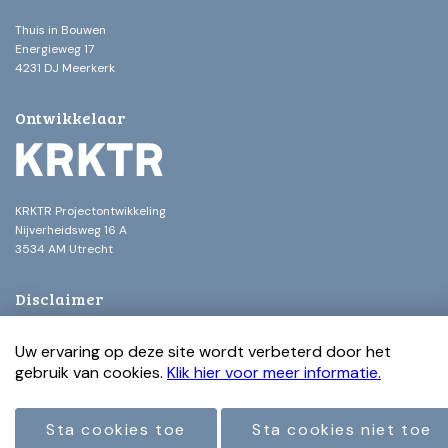
Thuis in Bouwen
Energieweg 17
4231 DJ Meerkerk
Ontwikkelaar
KRKTR Projectontwikkeling
Nijverheidsweg 16 A
3534 AM Utrecht
Disclaimer
Alle perspectieftekeningen en afbeeldingen op deze website geven een
Uw ervaring op deze site wordt verbeterd door het
impressie weer en dienen als illustratie. De werkelijke kleuren van de
gebruik van cookies.
gevels, schilderwerk en dakbedekking kunnen hiervan afwijken. Ondanks
Klik hier voor meer informatie.
alle zorgvuldigheid die we hebben nagestreefd, kunnen aan de
tekeningen, teksten, afbeeldingen en afmetingen geen rechten worden
ontleend. Alle maten en afmetingen zijn (voorlopige) circa maten, tenzij
Sta cookies toe
Sta cookies niet toe
specifiek anders vermeld.