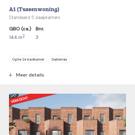
A1 (Tussenwoning)
Standaard 5 slaapkamers
GBO (ca.)
Bnr.
2
144 m
3
Optie 2e badkamer
Dakterras
Parkeerplaats
5 slaapkamers
Meer details
VERKOCHT