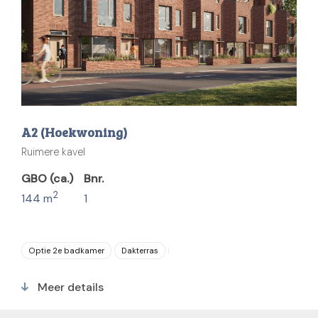
A2 (Hoekwoning)
Ruimere kavel
GBO (ca.)
Bnr.
2
144 m
1
Optie 2e badkamer
Dakterras
Parkeerplaats
5 slaapkamers
Meer details