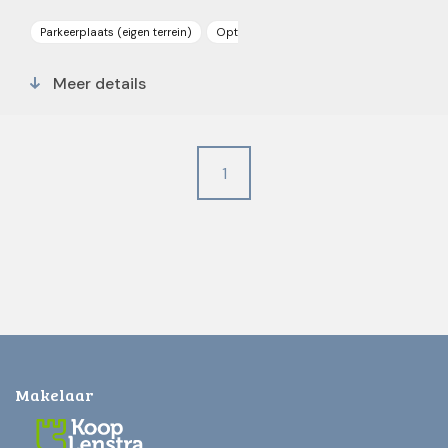
Parkeerplaats (eigen terrein)
Optie dakkapel
Ruime (vrij indeelbare
Meer details
1
Makelaar