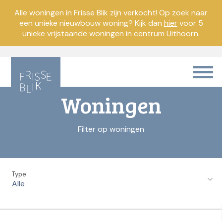
Alle woningen in Frisse Blik zijn verkocht! Op zoek naar
een unieke nieuwbouw woning? Kijk dan
hier
voor 5
unieke vrijstaande woningen in centrum Uithoorn.
Woningen
Filter op woningen
Type
Alle