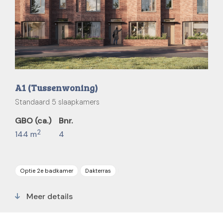
A1 (Tussenwoning)
Standaard 5 slaapkamers
GBO (ca.)
Bnr.
2
144 m
4
Optie 2e badkamer
Dakterras
Parkeerplaats
5 slaapkamers
Meer details