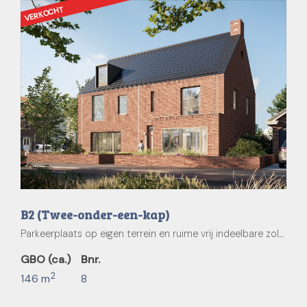
VERKOCHT
B2 (Twee-onder-een-kap)
Parkeerplaats op eigen terrein en ruime vrij indeelbare zolder.
GBO (ca.)
Bnr.
2
146 m
8