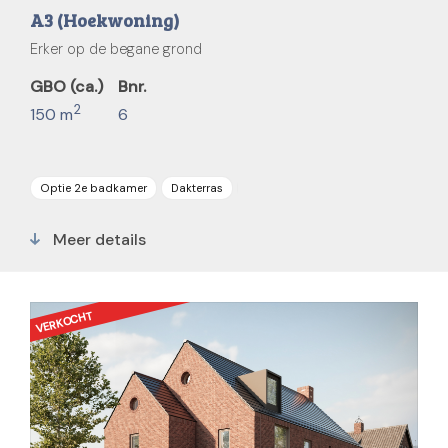
A3 (Hoekwoning)
Erker op de begane grond
GBO (ca.)
Bnr.
2
150 m
6
Optie 2e badkamer
Dakterras
Parkeerplaats
5 slaapkamers
Meer details
VERKOCHT